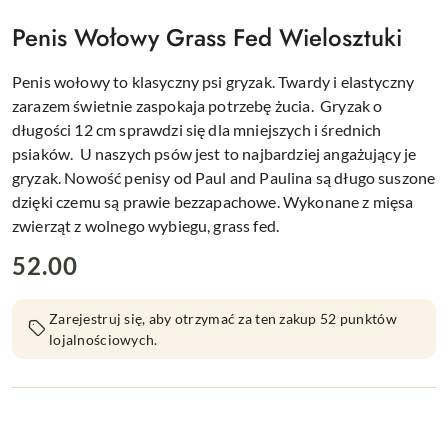
KOŁO
W
Penis Wołowy Grass Fed Wielosztuki
ŚRODKU
PSIA
ŁAPKA
Penis wołowy to klasyczny psi gryzak. Twardy i elastyczny
zarazem świetnie zaspokaja potrzebę żucia. Gryzak o
długości 12 cm sprawdzi się dla mniejszych i średnich
psiaków. U naszych psów jest to najbardziej angażujący je
gryzak. Nowość penisy od Paul and Paulina są długo suszone
dzięki czemu są prawie bezzapachowe. Wykonane z mięsa
zwierząt z wolnego wybiegu, grass fed.
cena:
52.00
Zarejestruj się, aby otrzymać za ten zakup 52 punktów
lojalnościowych.