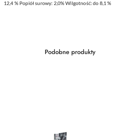
12,4 % Popiół surowy: 2,0% Wilgotność: do 8,1 %
Produkty
Podobne produkty
Pomiń karuzelę produktów
o
statusie: