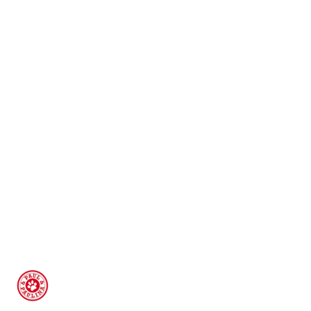
LOGO
PAUL
AND
PAULINA,
CZERWONE