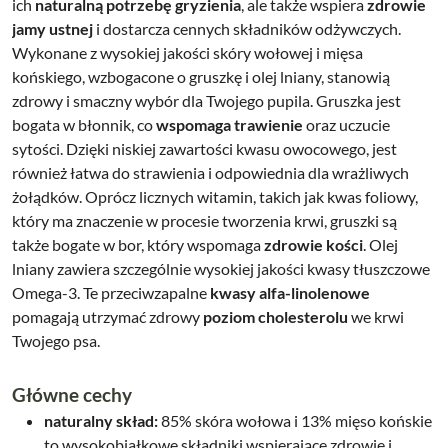
ich
naturalną potrzebę gryzienia
, ale także wspiera
zdrowie
jamy ustnej
i dostarcza cennych składników odżywczych.
Wykonane z wysokiej jakości skóry wołowej i mięsa
końskiego, wzbogacone o gruszkę i olej lniany, stanowią
zdrowy i smaczny wybór dla Twojego pupila. Gruszka jest
bogata w błonnik, co
wspomaga trawienie
oraz uczucie
sytości. Dzięki niskiej zawartości kwasu owocowego, jest
również łatwa do strawienia i odpowiednia dla wrażliwych
żołądków. Oprócz licznych witamin, takich jak kwas foliowy,
który ma znaczenie w procesie tworzenia krwi, gruszki są
także bogate w bor, który wspomaga
zdrowie kości
. Olej
lniany zawiera szczególnie wysokiej jakości kwasy tłuszczowe
Omega-3. Te przeciwzapalne
kwasy alfa-linolenowe
pomagają utrzymać zdrowy
poziom cholesterolu
we krwi
Twojego psa.
Główne cechy
naturalny skład:
85% skóra wołowa i 13% mięso końskie
to wysokobiałkowe składniki wspierające zdrowie i