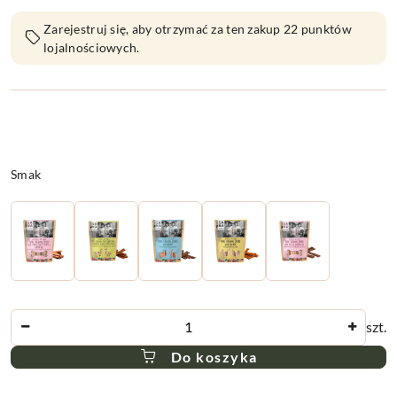
Zarejestruj się, aby otrzymać za ten zakup 22 punktów
lojalnościowych.
Wariant
Smak
Ilość
szt.
Do koszyka