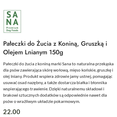
NAZWA
PRODUCENTA:
SANA
Pałeczki do Żucia z Koniną, Gruszką i
Olejem Lnianym 150g
Pałeczki do żucia z koniną marki Sana to naturalna przekąska
dla psów zawierająca skórę wołową, mięso końskie, gruszkę i
olej lniany. Produkt wspiera zdrowie jamy ustnej, pomagając
usuwać osad nazębny, a także dostarcza białka i błonnika
wspierającego trawienie. Dzięki naturalnemu składowi i
brakowi sztucznych dodatków są odpowiednie nawet dla
psów o wrażliwym układzie pokarmowym.
cena:
22.00