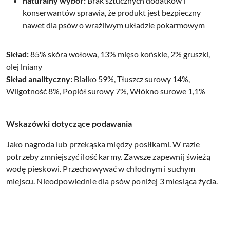
naturalny wybór:
Brak sztucznych dodatków i
konserwantów sprawia, że produkt jest bezpieczny
nawet dla psów o wrażliwym układzie pokarmowym
Skład:
85% skóra wołowa, 13% mięso końskie, 2% gruszki,
olej lniany
Skład analityczny:
Białko 59%, Tłuszcz surowy 14%,
Wilgotność 8%, Popiół surowy 7%, Włókno surowe 1,1%
Wskazówki dotyczące podawania
Jako nagroda lub przekąska między posiłkami. W razie
potrzeby zmniejszyć ilość karmy. Zawsze zapewnij świeżą
wodę pieskowi. Przechowywać w chłodnym i suchym
miejscu. Nieodpowiednie dla psów poniżej 3 miesiąca życia.