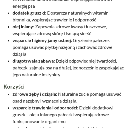
energię psa
dodatek gruszki:
Dostarcza naturalnych witamin i
błonnika, wspierając trawienie i odporność
olej lniany:
Zapewnia zdrowe kwasy tłuszczowe,
wspierające zdrową skórę i lśniącą sierść
wsparcie higieny jamy ustnej:
Gryzienie pałeczek
pomaga usuwać płytkę nazębną i zachować zdrowe
dziąsła
długotrwała zabawa:
Dzięki odpowiedniej twardości,
pałeczki zajmują psa na dłużej, jednocześnie zaspokajając
jego naturalne instynkty
Korzyści
zdrowe zęby i dziąsła:
Naturalne żucie pomaga usuwać
osad nazębny i wzmacnia dziąsła.
wsparcie trawienia i odporności:
Dzięki dodatkowi
gruszki i oleju lnianego pałeczki wspierają zdrowe
funkcjonowanie organizmu