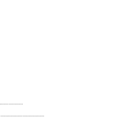
……………………
……………………………………