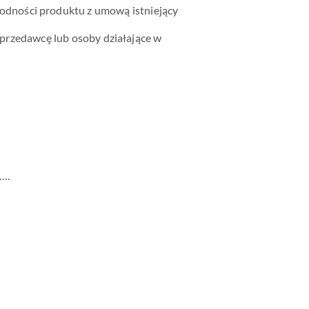
odności produktu z umową istniejący
 sprzedawcę lub osoby działające w
….