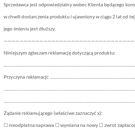
Sprzedawca jest odpowiedzialny wobec Klienta będącego kons
w chwili dostarczenia produktu i ujawniony w ciągu 2 lat od t
jego imieniu jest dłuższy.
—————————————————————————————————
Niniejszym zgłaszam reklamację dotyczącą produktu:
.………………………………………………………………………………………….…
Przyczyna reklamacji: ………………………………………………
………………………………………………………………………………………………
………………………………………………………………………………………………
Żądanie reklamującego (właściwe zaznaczyć x):
☐ nieodpłatna naprawa ☐ wymiana na nowy ☐ zwrot zapłacone