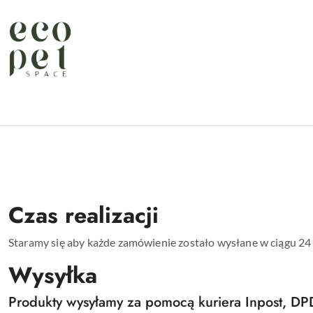
Przejdź do treści głównej
Przejdź do wyszukiwarki
Przejdź do moje konto
Przejdź do menu głównego
Przejdź do stopki
Czas realizacji
Staramy się aby każde zamówienie zostało wysłane w ciągu 24 
Wysyłka
Produkty wysyłamy za pomocą kuriera Inpost, DP