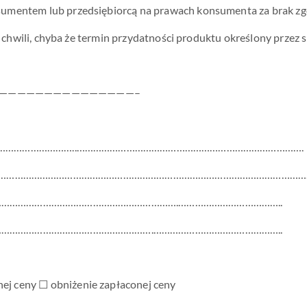
umentem lub przedsiębiorcą na prawach konsumenta za brak zg
ej chwili, chyba że termin przydatności produktu określony przez
———————————————–
………………………..……………………………………………………………………….
………………………………………………………………………………………………………………
……………………………………………………….………………………………..
……………………………………………….………………………………………..
j ceny ☐ obniżenie zapłaconej ceny