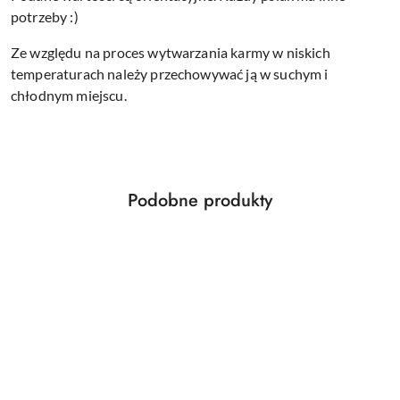
potrzeby :)
Ze względu na proces wytwarzania karmy w niskich
temperaturach należy przechowywać ją w suchym i
chłodnym miejscu.
Produkty
Podobne produkty
Pomiń karuzelę produktów
o
statusie: