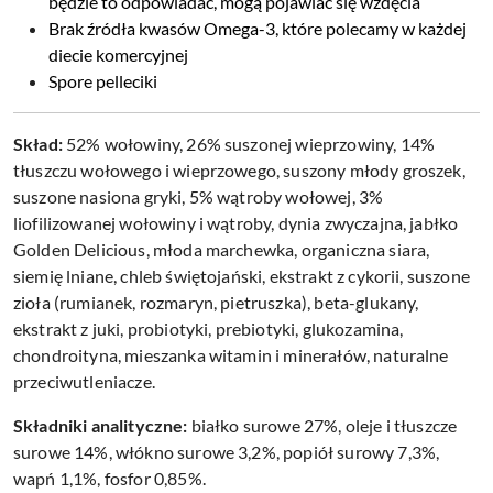
będzie to odpowiadać, mogą pojawiać się wzdęcia
Brak źródła kwasów Omega-3, które polecamy w każdej
diecie komercyjnej
Spore pelleciki
Skład:
52% wołowiny, 26% suszonej wieprzowiny, 14%
tłuszczu wołowego i wieprzowego, suszony młody groszek,
suszone nasiona gryki, 5% wątroby wołowej, 3%
liofilizowanej wołowiny i wątroby, dynia zwyczajna, jabłko
Golden Delicious, młoda marchewka, organiczna siara,
siemię lniane, chleb świętojański, ekstrakt z cykorii, suszone
zioła (rumianek, rozmaryn, pietruszka), beta-glukany,
ekstrakt z juki, probiotyki, prebiotyki, glukozamina,
chondroityna, mieszanka witamin i minerałów, naturalne
przeciwutleniacze.
Składniki analityczne:
białko surowe 27%, oleje i tłuszcze
surowe 14%, włókno surowe 3,2%, popiół surowy 7,3%,
wapń 1,1%, fosfor 0,85%.