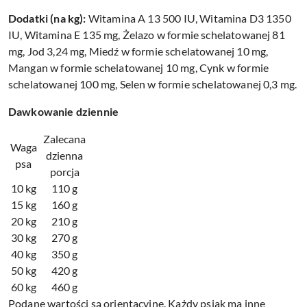
Dodatki (na kg):
Witamina A 13 500 IU, Witamina D3 1350
IU, Witamina E 135 mg, Żelazo w formie schelatowanej 81
mg, Jod 3,24 mg, Miedź w formie schelatowanej 10 mg,
Mangan w formie schelatowanej 10 mg, Cynk w formie
schelatowanej 100 mg, Selen w formie schelatowanej 0,3 mg.
Dawkowanie dziennie
Zalecana
Waga
dzienna
psa
porcja
10 kg
110 g
15 kg
160 g
20 kg
210 g
30 kg
270 g
40 kg
350 g
50 kg
420 g
60 kg
460 g
Podane wartości są orientacyjne. Każdy psiak ma inne