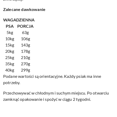
Zalecane dawkowanie
WAGA
DZIENNA
PSA
PORCJA
5kg
63g
10kg
106g
15kg
143g
20kg
178g
25kg
210g
35kg
270g
40kg
299g
Podane wartości są orientacyjne. Każdy psiak ma inne
potrzeby.
Przechowywać w chłodnym i suchym miejscu. Po otwarciu
zamknąć opakowanie i spożyć w ciągu 2 tygodni.