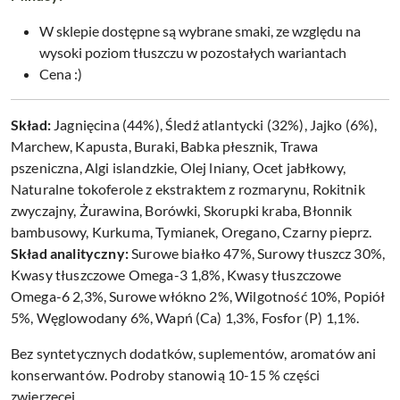
W sklepie dostępne są wybrane smaki, ze względu na
wysoki poziom tłuszczu w pozostałych wariantach
Cena :)
Skład:
Jagnięcina (44%), Śledź atlantycki (32%), Jajko (6%),
Marchew, Kapusta, Buraki, Babka płesznik, Trawa
pszeniczna, Algi islandzkie, Olej lniany, Ocet jabłkowy,
Naturalne tokoferole z ekstraktem z rozmarynu, Rokitnik
zwyczajny, Żurawina, Borówki, Skorupki kraba, Błonnik
bambusowy, Kurkuma, Tymianek, Oregano, Czarny pieprz.
Skład analityczny:
Surowe białko 47%, Surowy tłuszcz 30%,
Kwasy tłuszczowe Omega-3 1,8%, Kwasy tłuszczowe
Omega-6 2,3%, Surowe włókno 2%, Wilgotność 10%, Popiół
5%, Węglowodany 6%, Wapń (Ca) 1,3%, Fosfor (P) 1,1%.
Bez syntetycznych dodatków, suplementów, aromatów ani
konserwantów. Podroby stanowią 10-15 % części
zwierzęcej.