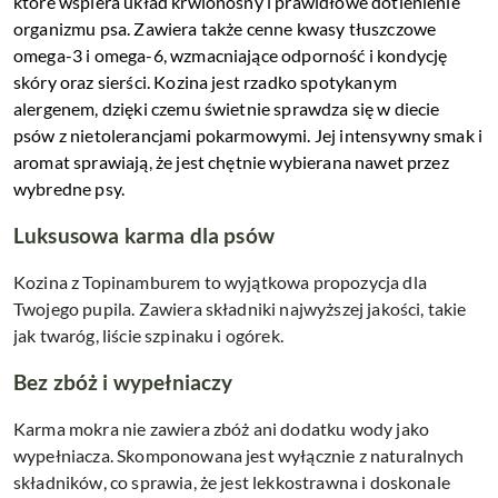
które wspiera układ krwionośny i prawidłowe dotlenienie
organizmu psa. Zawiera także cenne kwasy tłuszczowe
omega-3 i omega-6, wzmacniające odporność i kondycję
skóry oraz sierści. Kozina jest rzadko spotykanym
alergenem, dzięki czemu świetnie sprawdza się w diecie
psów z nietolerancjami pokarmowymi. Jej intensywny smak i
aromat sprawiają, że jest chętnie wybierana nawet przez
wybredne psy.
Luksusowa karma dla psów
Kozina z Topinamburem to wyjątkowa propozycja dla
Twojego pupila. Zawiera składniki najwyższej jakości, takie
jak twaróg, liście szpinaku i ogórek.
Bez zbóż i wypełniaczy
Karma mokra nie zawiera zbóż ani dodatku wody jako
wypełniacza. Skomponowana jest wyłącznie z naturalnych
składników, co sprawia, że jest lekkostrawna i doskonale