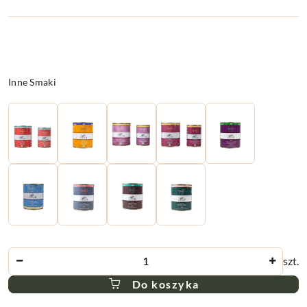
Wariant
Inne Smaki
Ilość
szt.
Do koszyka