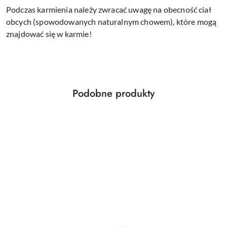
Podczas karmienia należy zwracać uwagę na obecność ciał
obcych (spowodowanych naturalnym chowem), które mogą
znajdować się w karmie!
Produkty
Podobne produkty
Pomiń karuzelę produktów
o
statusie: