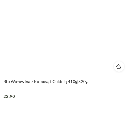
Bio Wołowina z Komosą i Cukinią 410g|820g
22.90
Cena: