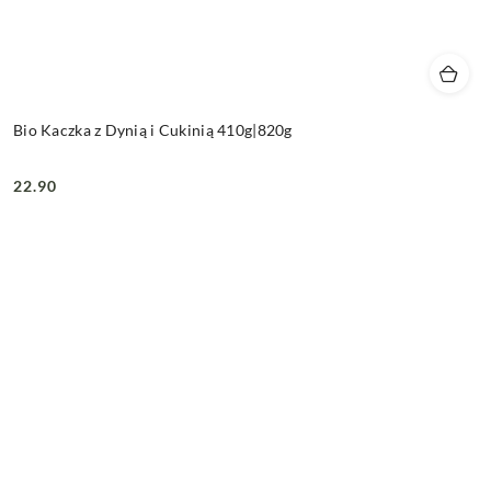
Bio Kaczka z Dynią i Cukinią 410g|820g
22.90
Cena: