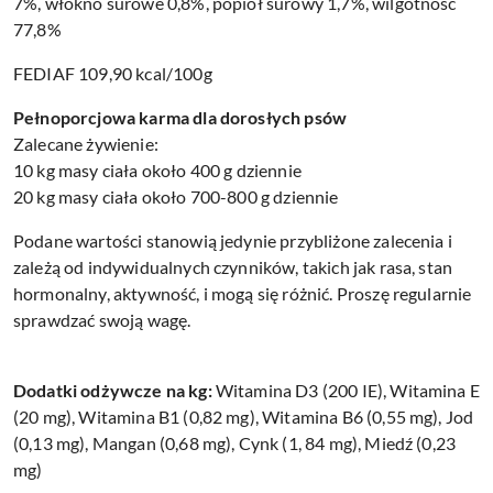
7%, włókno surowe 0,8%, popiół surowy 1,7%, wilgotność
77,8%
FEDIAF
109,90 kcal/100g
Pełnoporcjowa karma dla dorosłych psów
Zalecane żywienie:
10 kg masy ciała około 400 g dziennie
20 kg masy ciała około 700-800 g dziennie
Podane wartości stanowią jedynie przybliżone zalecenia i
zależą od indywidualnych czynników, takich jak rasa, stan
hormonalny, aktywność, i mogą się różnić. Proszę regularnie
sprawdzać swoją wagę.
Dodatki odżywcze na kg:
Witamina D3 (200 IE), Witamina E
(20 mg), Witamina B1 (0,82 mg), Witamina B6 (0,55 mg), Jod
(0,13 mg), Mangan (0,68 mg), Cynk (1, 84 mg), Miedź (0,23
mg)