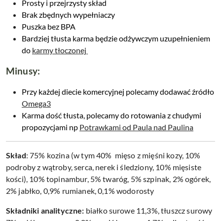
Prosty i przejrzysty skład
Brak zbędnych wypełniaczy
Puszka bez BPA
Bardziej tłusta karma będzie odżywczym uzupełnieniem
do
karmy tłoczonej
Minusy:
Przy każdej diecie komercyjnej polecamy dodawać źródło
Omega3
Karma dość tłusta, polecamy do rotowania z chudymi
propozycjami np
Potrawkami od Paula nad Paulina
Skład
: 75% kozina (w tym 40% mięso z mięśni kozy, 10%
podroby z wątroby, serca, nerek i śledziony, 10% mięsiste
kości), 10% topinambur, 5% twaróg, 5% szpinak, 2% ogórek,
2% jabłko, 0,9% rumianek, 0,1% wodorosty
Składniki analityczne:
białko surowe 11,3%, tłuszcz surowy