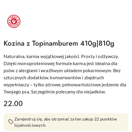
LOGO
PAUL
AND
PAULINA,
CZERWONE
KOŁO
W
Kozina z Topinamburem 410g|810g
ŚRODKU
PSIA
ŁAPKA
Naturalna, karma wyjątkowej jakości. Prosty i odżywczy.
Dzięki monoproteinowej formule karma jest idealna dla
psów z alergiami i wrażliwym układem pokarmowym. Bez
sztucznych dodatków, konserwantów i zbędnych
wypełniaczy – tylko zdrowe, pełnowartościowe jedzenie dla
Twojego psa. Szczególnie polecamy dla niejadków.
cena:
22.00
Zarejestruj się, aby otrzymać za ten zakup 22 punktów
lojalnościowych.