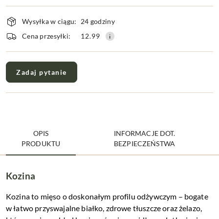
Dostępność
Wysyłka w ciągu:
24 godziny
i
dostawa
Cena przesyłki:
12.99
Zadaj pytanie
OPIS
INFORMACJE DOT.
PRODUKTU
BEZPIECZEŃSTWA
Kozina
Kozina to mięso o doskonałym profilu odżywczym – bogate
w łatwo przyswajalne białko, zdrowe tłuszcze oraz żelazo,