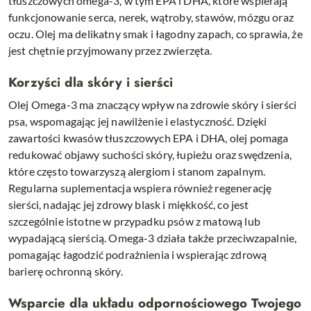
tłuszczowych omega-3, w tym EPA i DHA, które wspierają
funkcjonowanie serca, nerek, wątroby, stawów, mózgu oraz
oczu. Olej ma delikatny smak i łagodny zapach, co sprawia, że
jest chętnie przyjmowany przez zwierzęta.
Korzyści dla skóry i sierści
Olej Omega-3 ma znaczący wpływ na zdrowie skóry i sierści
psa, wspomagając jej nawilżenie i elastyczność. Dzięki
zawartości kwasów tłuszczowych EPA i DHA, olej pomaga
redukować objawy suchości skóry, łupieżu oraz swędzenia,
które często towarzyszą alergiom i stanom zapalnym.
Regularna suplementacja wspiera również regenerację
sierści, nadając jej zdrowy blask i miękkość, co jest
szczególnie istotne w przypadku psów z matową lub
wypadającą sierścią. Omega-3 działa także przeciwzapalnie,
pomagając łagodzić podrażnienia i wspierając zdrową
barierę ochronną skóry.
Wsparcie dla układu odpornościowego Twojego