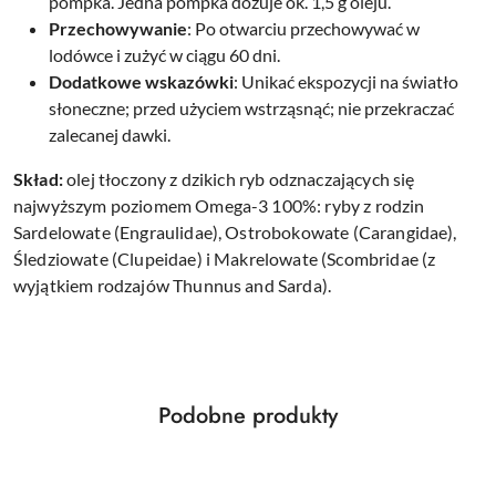
pompka. Jedna pompka dozuje ok. 1,5 g oleju.
Przechowywanie
: Po otwarciu przechowywać w
lodówce i zużyć w ciągu 60 dni.
Dodatkowe wskazówki
: Unikać ekspozycji na światło
słoneczne; przed użyciem wstrząsnąć; nie przekraczać
zalecanej dawki.
Skład:
olej tłoczony z dzikich ryb odznaczających się
najwyższym poziomem Omega-3 100%: ryby z rodzin
Sardelowate (Engraulidae), Ostrobokowate (Carangidae),
Śledziowate (Clupeidae) i Makrelowate (Scombridae (z
wyjątkiem rodzajów Thunnus and Sarda).
Produkty
Podobne produkty
Pomiń karuzelę produktów
o
statusie: