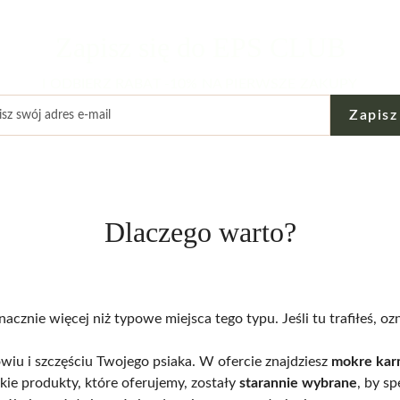
Zapisz się do EPS CLUB
I ODBIERZ RABAT -10% NA PIERWSZE ZAKUPY
Zapisz
Dlaczego warto?
acznie więcej niż typowe miejsca tego typu. Jeśli tu trafiłeś, oz
wiu i szczęściu Twojego psiaka. W ofercie znajdziesz
mokre kar
kie produkty, które oferujemy, zostały
starannie wybrane
, by s