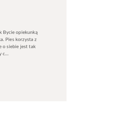
k Bycie opiekunką
a. Pies korzysta z
 o siebie jest tak
 c...