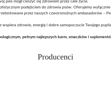
wój pies mógł cieszyć się zdrowiem przez całe życie.
olistycznym podejściem do zdrowia psów. Oferujemy wyłącznie p
rzetestowane przez naszych czworonożnych ambasadorów – Perre
óre wspiera zdrowie, energię i dobre samopoczucie Twojego pupil
oologicznym, pełnym najlepszych karm, smaczków i suplementó
Producenci