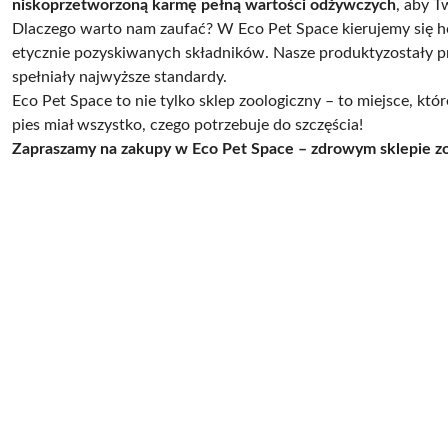
niskoprzetworzoną karmę pełną wartości odżywczych
, aby T
Dlaczego warto nam zaufać? W Eco Pet Space kierujemy się h
etycznie pozyskiwanych składników. Nasze produktyzostały p
spełniały najwyższe standardy.
Eco Pet Space to nie tylko sklep zoologiczny – to miejsce, kt
pies miał wszystko, czego potrzebuje do szczęścia!
Zapraszamy na zakupy w Eco Pet Space – zdrowym sklepie z
Pomiń karuzelę producentów