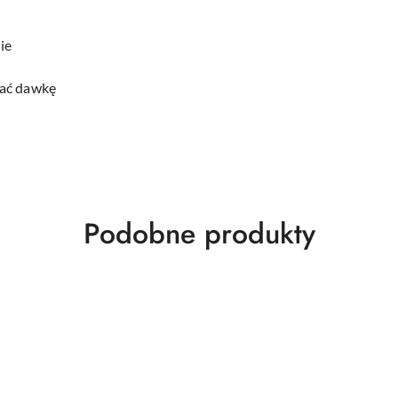
ie
wać dawkę
Produkty
Podobne produkty
o
statusie: