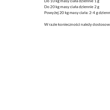
Do 10 kg masy ciała dziennie 1 g
Do 20 kg masy ciała dziennie 2 g
Powyżej 20 kg masy ciała: 2-4 g dzienn
W razie konieczności należy dostoso
Pomiń karuzelę produktów