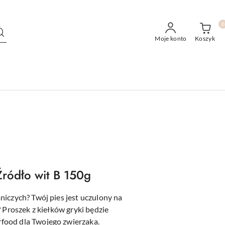
0
Moje konto
Koszyk
Źródło wit B 150g
iczych? Twój pies jest uczulony na
 Proszek z kiełków gryki będzie
food dla Twojego zwierzaka.