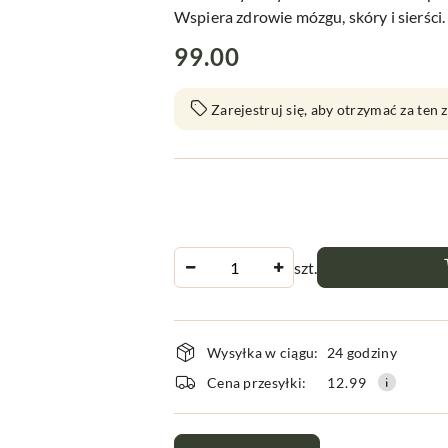
Wspiera zdrowie mózgu, skóry i sierści.
cena:
99.00
Zarejestruj się, aby otrzymać za ten
Ilość
szt.
Dostępność
Wysyłka w ciągu:
24 godziny
i
Cena przesyłki:
12.99
dostawa