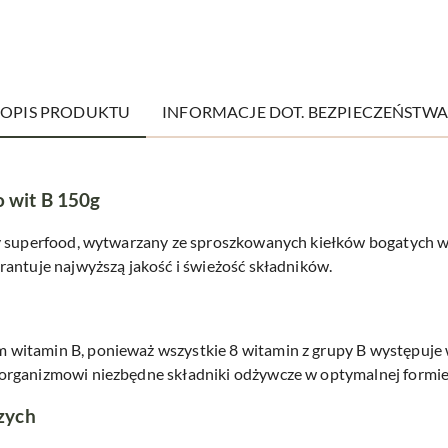
OPIS PRODUKTU
INFORMACJE DOT. BEZPIECZEŃSTWA
o wit B 150g
y superfood, wytwarzany ze sproszkowanych kiełków bogatych w
antuje najwyższą jakość i świeżość składników.
itamin B, ponieważ wszystkie 8 witamin z grupy B występuje w 
organizmowi niezbędne składniki odżywcze w optymalnej formie
zych