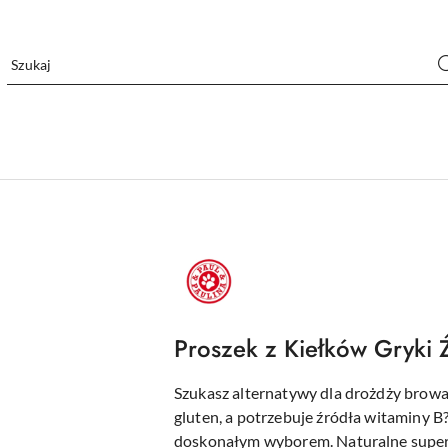
LOGO
PAUL
AND
PAULINA,
CZERWONE
KOŁO
W
Proszek z Kiełków Gryki 
ŚRODKU
PSIA
ŁAPKA
Szukasz alternatywy dla drożdży browan
gluten, a potrzebuje źródła witaminy B?
doskonałym wyborem. Naturalne super