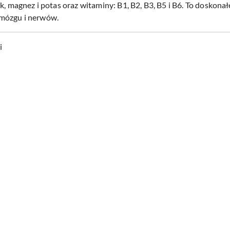
k, magnez i potas oraz witaminy: B1, B2, B3, B5 i B6. To doskona
mózgu i nerwów.
i