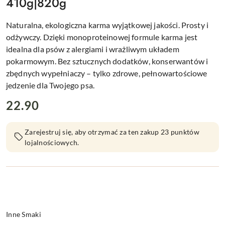
410g|820g
Naturalna, ekologiczna karma wyjątkowej jakości. Prosty i
odżywczy. Dzięki monoproteinowej formule karma jest
idealna dla psów z alergiami i wrażliwym układem
pokarmowym. Bez sztucznych dodatków, konserwantów i
zbędnych wypełniaczy – tylko zdrowe, pełnowartościowe
jedzenie dla Twojego psa.
cena:
22.90
Zarejestruj się, aby otrzymać za ten zakup 23 punktów
lojalnościowych.
Wariant
Inne Smaki