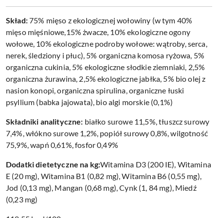
Skład:
75% mięso z ekologicznej wołowiny (w tym 40%
mięso mięśniowe,15% żwacze, 10% ekologiczne ogony
wołowe, 10% ekologiczne podroby wołowe: wątroby, serca,
nerek, śledziony i płuc), 5% organiczna komosa ryżowa, 5%
organiczna cukinia, 5% ekologiczne słodkie ziemniaki, 2,5%
organiczna żurawina, 2,5% ekologiczne jabłka, 5% bio olej z
nasion konopi, organiczna spirulina, organiczne łuski
psyllium (babka jajowata), bio algi morskie (0,1%)
Składniki analityczne:
białko surowe 11,5%, tłuszcz surowy
7,4%, włókno surowe 1,2%, popiół surowy 0,8%, wilgotność
75,9%, wapń 0,61%, fosfor 0,49%
Dodatki dietetyczne na kg:
Witamina D3 (200 IE), Witamina
E (20 mg), Witamina B1 (0,82 mg), Witamina B6 (0,55 mg),
Jod (0,13 mg), Mangan (0,68 mg), Cynk (1, 84 mg), Miedź
(0,23 mg)