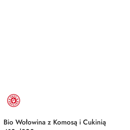
LOGO
PAUL
AND
PAULINA,
CZERWONE
KOŁO
W
Bio Wołowina z Komosą i Cukinią
ŚRODKU
PSIA
ŁAPKA