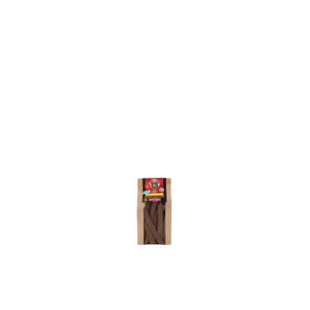
o
statusie: