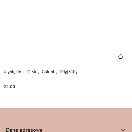
Jagnięcina z Gryką i Cukinią 410g|810g
22.00
Cena:
Dane adresowe