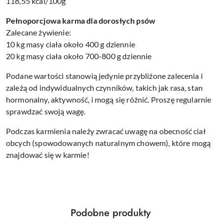
118,55 kcal/100g
Pełnoporcjowa karma dla dorosłych psów
Zalecane żywienie:
10 kg masy ciała około 400 g dziennie
20 kg masy ciała około 700-800 g dziennie
Podane wartości stanowią jedynie przybliżone zalecenia i
zależą od indywidualnych czynników, takich jak rasa, stan
hormonalny, aktywność, i mogą się różnić. Proszę regularnie
sprawdzać swoją wagę.
Podczas karmienia należy zwracać uwagę na obecność ciał
obcych (spowodowanych naturalnym chowem), które mogą
znajdować się w karmie!
Produkty
Podobne produkty
Pomiń karuzelę produktów