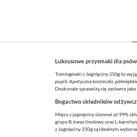
Luksusowe przysmaki dla psó
Treningówki z Jagnięciny 250g to wyj
pupili. Apetyczne kosteczki, półmiękk
Doskonale sprawdzą się zarówno jako n
Bogactwo składników odżywc
Mięso z jagnięciny stanowi aż 99% skł
grupy B, kwas linolowy oraz L-karnity
z Jagnięciny 250g są idealnym wybore