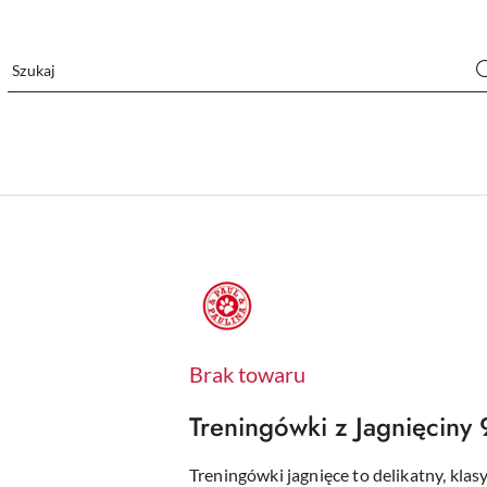
LOGO
PAUL
AND
PAULINA,
CZERWONE
KOŁO
W
Brak towaru
ŚRODKU
PSIA
ŁAPKA
Treningówki z Jagnięcin
Treningówki jagnięce to delikatny, kla