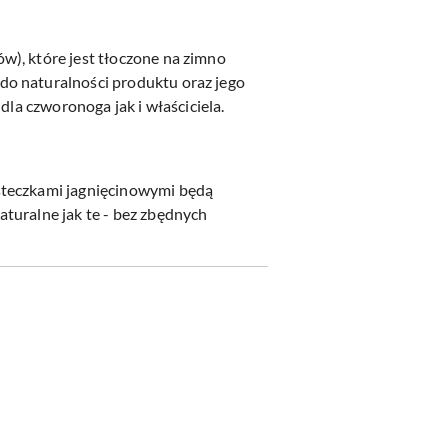
w), które jest tłoczone na zimno
do naturalności produktu oraz jego
dla czworonoga jak i właściciela.
steczkami jagnięcinowymi będą
turalne jak te - bez zbędnych