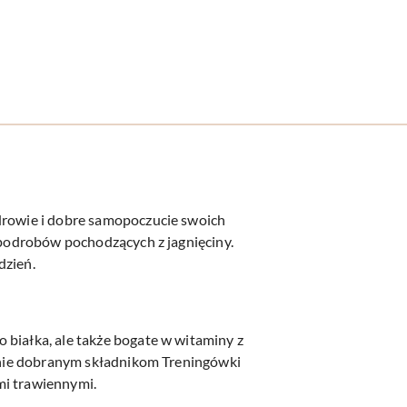
zdrowie i dobre samopoczucie swoich
i podrobów pochodzących z jagnięciny.
dzień.
 białka, ale także bogate w witaminy z
rannie dobranym składnikom Treningówki
mi trawiennymi.