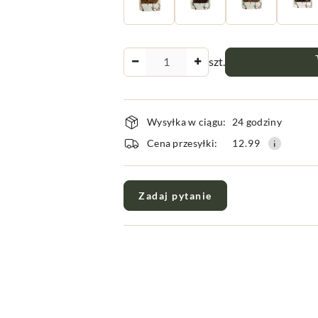
Ilość
szt.
Dostępność
Wysyłka w ciągu:
24 godziny
i
Cena przesyłki:
12.99
dostawa
Zadaj pytanie