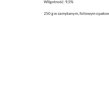
Wilgotność: 9,5%
250 g w zamykanym, foliowym opako
Pomiń karuzelę produktów