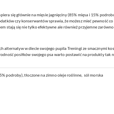
iera się głównie na mięsie jagnięciny (85% mięsa i 15% podrobó
dodatków czy konserwantów sprawia, że możesz mieć pewność co 
iem stają się nie tylko efektywne ale również przyjemne zarówno 
h alternatyw w diecie swojego pupila Treningi ze smacznymi ko
rodność posiłków swojego psa warto postawić na produkty tak na
% podroby), tłoczone na zimno oleje roślinne, sól morska