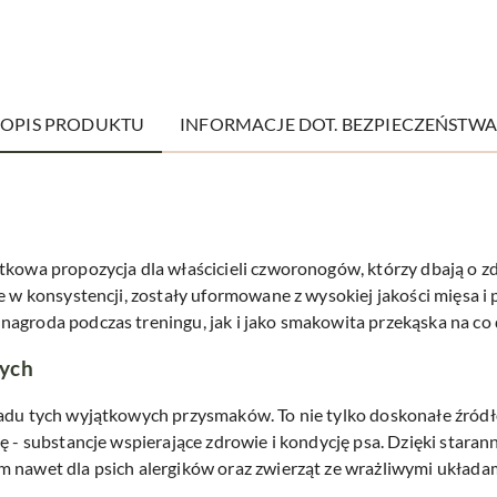
OPIS PRODUKTU
INFORMACJE DOT. BEZPIECZEŃSTWA
w
ątkowa propozycja dla właścicieli czworonogów, którzy dbają o 
ie w konsystencji, zostały uformowane z wysokiej jakości mięsa 
agroda podczas treningu, jak i jako smakowita przekąska na co 
zych
adu tych wyjątkowych przysmaków. To nie tylko doskonałe źródło
nę - substancje wspierające zdrowie i kondycję psa. Dzięki sta
m nawet dla psich alergików oraz zwierząt ze wrażliwymi układa