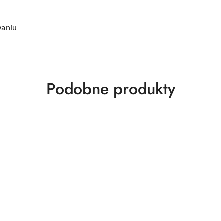
waniu
Produkty
Podobne produkty
o
statusie: