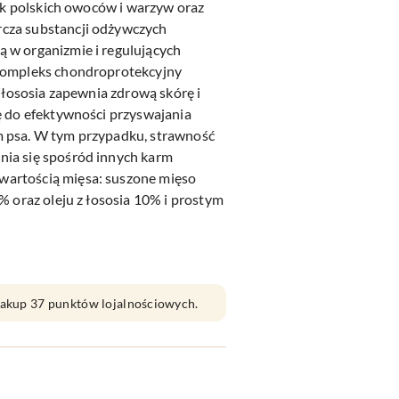
tek polskich owoców i warzyw oraz
cza substancji odżywczych
 w organizmie i regulujących
kompleks chondroprotekcyjny
z łososia zapewnia zdrową skórę i
ę do efektywności przyswajania
 psa. W tym przypadku, strawność
ia się spośród innych karm
artością mięsa: suszone mięso
% oraz oleju z łososia 10% i prostym
 zakup 37 punktów lojalnościowych.