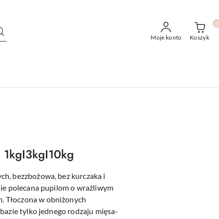
0
Moje konto
Koszyk
a 1kgI3kgI10kg
ch, bezzbożowa, bez kurczaka i
nie polecana pupilom o wrażliwym
. Tłoczona w obniżonych
bazie tylko jednego rodzaju mięsa-