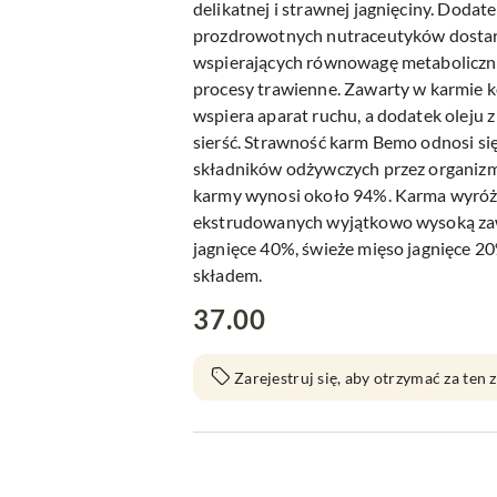
delikatnej i strawnej jagnięciny. Doda
prozdrowotnych nutraceutyków dostar
wspierających równowagę metaboliczną
procesy trawienne. Zawarty w karmie 
wspiera aparat ruchu, a dodatek oleju 
sierść. Strawność karm Bemo odnosi si
składników odżywczych przez organizm
karmy wynosi około 94%. Karma wyróżn
ekstrudowanych wyjątkowo wysoką zaw
jagnięce 40%, świeże mięso jagnięce 20
składem.
cena:
37.00
Zarejestruj się, aby otrzymać za ten