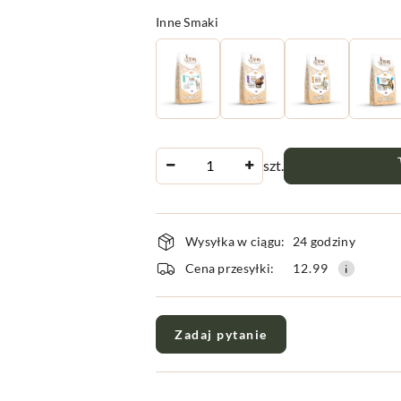
Wariant
Inne Smaki
Ilość
szt.
Dostępność
Wysyłka w ciągu:
24 godziny
i
Cena przesyłki:
12.99
dostawa
Zadaj pytanie